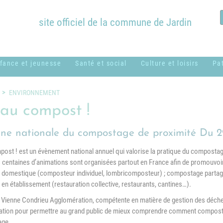
site officiel de la commune de Jardin
fance et jeunesse
Santé et social
Culture et loisirs
Pa
ssistantes
ADMR
Bibliothèque
B
ENVIRONNEMENT
aternelles ou
Municipale
c
 au compost !
CCAS
amiliales
Équipements
H
ne nationale du compostage de proximité Du 29
Centres sociaux
entre de loisirs
communaux
M
usical - MUSICAVI
ost ! est un évènement national annuel qui valorise la pratique du composta
Logement
Nos associations &
s centaines d’animations sont organisées partout en France afin de promouvo
P
cole élémentaire
syndicats
omestique (composteur individuel, lombricomposteur) ; compostage partagé 
Médical et
Marc Lentillon"
n établissement (restauration collective, restaurants, cantines…).
paramédical
P
cole maternelle "Le
 Vienne Condrieu Agglomération, compétente en matière de gestion des déchets
SSIAD
S
etit Prince"
sation pour permettre au grand public de mieux comprendre comment composte
g
age.