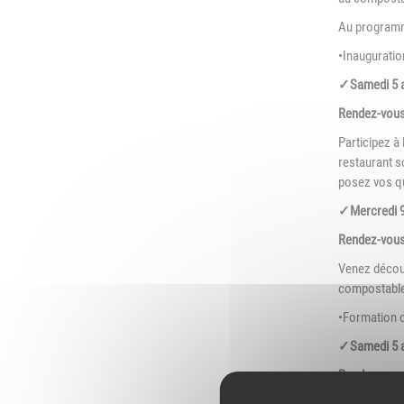
L
Au program
Emploi
e
(
•Inauguratio
Publications
✓Samedi 5 av
L
Location de salles
L
Rendez-vous 
Participez à 
Services entre
P
restaurant s
jardinois
posez vos q
P
Tarifs communaux
✓Mercredi 9 
T
Rendez-vous 
Venez découv
compostables
•Formation
✓Samedi 5 av
Rendez-vous 