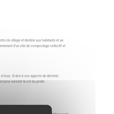
d'Urbanisme
intercommunal)
Risques Majeurs
Taxes
tre du village et destiné aux habitants et au
Voirie
nnement d’un site de compostage collectif et
t à tous. Grâce à vos apports de déchets
 pour enrichir le sol du jardin.