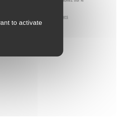
se 2h de formation gratuite. Vous habitez sur le
eration.fr > rubrique Mes démarches
ant to activate
tion.fr
04 74 53 45 16