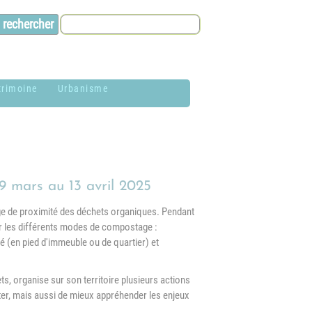
trimoine
Urbanisme
lason de la
Contacts et infos
ommune
Environnement
istoire
 mars au 13 avril 2025
Dossier P.L.U. -
aires de Jardin
Approuvé le 18
ge de proximité des déchets organiques. Pendant
décembre 2018
ir les différents modes de compostage :
hotothèque
(en pied d'immeuble ou de quartier) et
P.L.U. -
lan du village
Réglementation et
généralités
, organise sur son territoire plusieurs actions
ituation
r, mais aussi de mieux appréhender les enjeux
éographique
PLUi (Plan Local