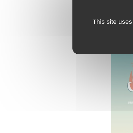
Afin de vous
territoire d
Inscription g
This site uses
Renseignemen