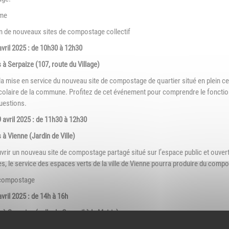
Association Trait
ieu d'accueil
me
d'Union - Service de
nfants-parents
médiation familiale
LAEP)
n de nouveaux sites de compostage collectif
ril 2025 : de 10h30 à 12h30
udothèques -
udomobile
à Serpaize (107, route du Village)
la mise en service du nouveau site de compostage de quartier situé en plein cen
ériscolaire
colaire de la commune. Profitez de cet événement pour comprendre le fonctio
uestions.
ôle petite enfance
avril 2025 : de 11h30 à 12h30
ransports Scolaires
à Vienne (Jardin de Ville)
rir un nouveau site de compostage partagé situé sur l’espace public et ouver
, le service des espaces verts de la ville de Vienne pourra produire du compost
 compostage
ril 2025 : de 14h à 16h
à Serpaize (salle du Conseil à la Mairie)