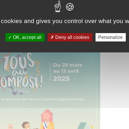
 initier ou vous perfectionner à la pratique du compostage, l’Agglo vous propo
e Vienne Condrieu Agglomération ? Rejoignez-nous !
ratuite dans la limite des places disponibles, sur :
www.vienne-condrieu-agglom
 cookies and gives you control over what you w
ts : service gestion des déchets
gestiondechets@vienne-condrieu-agglomera
OK, accept all
Deny all cookies
Personalize