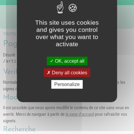
Nous suivre
intercommunal)
Risques Majeurs
Taxes
This site uses cookies
Voirie
and gives you control
TOUTES LES PAGES
over what you want to
Page inconnue (404)
activate
Désolé. La page demandée n'existe pas sur ce serveur
/article-4219-spectacle-de-danse
OK, accept all
Vérifiez l'adresse
Deny all cookies
Normalement nous préférons les caractères minuscules, et évitons les
Personalize
signes d'espacement
Modifiez vos signets
Il est possible que nous ayons modifié le contenu de ce site sans vous en
avertir. Merci de naviguer à partir de
la page d'accueil
pour rafraichir vos
signets.
Recherche