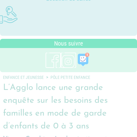
Photothèque
Dossier P.L.U. - Approuvé le 18
Ludothèques - Ludomobile
Association Trait d'Union - Service
Tarifs communaux
décembre 2018
Plan du village
de médiation familiale
Périscolaire
P.L.U. - Réglementation et
Situation géographique
Pôle petite enfance
généralités
Transports Scolaires
PLUi (Plan Local d'Urbanisme
Nous suivre
intercommunal)
Risques Majeurs
Taxes
Voirie
ENFANCE ET JEUNESSE
PÔLE PETITE ENFANCE
L’Agglo lance une grande
enquête sur les besoins des
familles en mode de garde
d’enfants de 0 à 3 ans