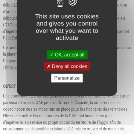
début 2027, le Schéma Petite Enfance qui fixera les axes d’adaptation ou
d’amélioration des services proposés aux familles, qui lui-même
This site uses cookies
débouchera sur le renouvellement de la Convention Globale Territoriale
and gives you control
(CTG) signée avec la CAF, qui définit les ressources financières et
over what you want to
d’ingénierie mises à disposition du territoire pour mener à bien son projet
activate
Petit Enfance.
Ce questionnaire est rapide et anonyme. Pour y répondre, rendez-vous sur
la plateforme « VIENNE CONDRIEU CONCERTATION », rubrique «
OK, accept all
Diagnostic territorial Petite Enfance »
Deny all cookies
:
https://viennecondrieuconcertation.ditesnoustout.fr/
Personalize
QU’EST CE QU’UNE CONVENTION TERRITORIALE GLOBALE ?
Une convention territoriale globale (CTG) est une démarche fondée sur un
partenariat avec la CAF pour renforcer l’efficacité, la cohérence et la
coordination des services mis en place pour les habitants des territoires.
Elle vise à mettre les ressources de la CAF, tant financières que
d’ingénierie, au service du projet social du territoire de l’Agglo afin de
coordonner les dispositifs existants déjà mis en œuvre et de maintenir,