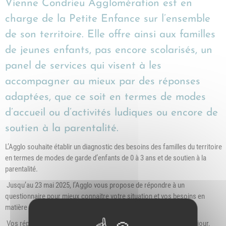
Vienne Condrieu Agglomération est en
charge de la Petite Enfance sur l’ensemble
de son territoire. Elle offre ainsi aux familles
de jeunes enfants, pas encore scolarisés, un
panel de services qui visent à les
accompagner au mieux par des réponses
adaptées, que ce soit en termes de modes
d’accueil ou d’activités ludiques ou encore de
soutien à la parentalité.
L’Agglo souhaite établir un diagnostic des besoins des familles du territoire
en termes de modes de garde d’enfants de 0 à 3 ans et de soutien à la
parentalité.
Jusqu’au 23 mai 2025, l’Agglo vous propose de répondre à un
questionnaire pour mieux connaitre votre situation et vos besoins en
matière d'accueil des enfants de 0 à 3 ans et de parentalité.
Vos réponses sont importantes car elles permettront de mettre à jour,