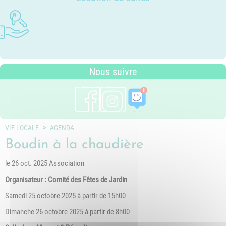
Photothèque
Dossier P.L.U. - Approuvé le 18
Ludothèques - Ludomobile
Association Trait d'Union - Service
Tarifs communaux
décembre 2018
Plan du village
de médiation familiale
Périscolaire
P.L.U. - Réglementation et
Situation géographique
Pôle petite enfance
généralités
Transports Scolaires
PLUi (Plan Local d'Urbanisme
Nous suivre
intercommunal)
Risques Majeurs
Taxes
Voirie
VIE LOCALE
AGENDA
Boudin à la chaudière
le 26 oct. 2025 Association
Organisateur : Comité des Fêtes de Jardin
Samedi 25 octobre 2025 à partir de 15h00
Dimanche 26 octobre 2025 à partir de 8h00