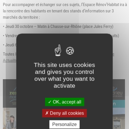
Pour accompagner et échanger sur ces sujets, l’Espace Rénov’Habitat ira à
la rencontre des habitants en tenant des stands d’information sur 3
marchés du territoire :
• Jeudi 30 octobre – Matin à Chasse-sur-Rhône (place Jules Ferry)
• Vendredi 31 octobre – Matin à Condrieu (place du marché aux fruits)
• Jeudi 6 novembre – Matin à Pont-Évêque (place Claude Barbier)
Toutes les infos sont aussi disponibles sur notre site web,
rubrique
Actualités/"L'espace renov'habitat vous invite"
.
This site uses cookies
and gives you control
over what you want to
activate
OK, accept all
Deny all cookies
Personalize