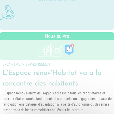
Photothèque
Dossier P.L.U. - Approuvé le 18
Ludothèques - Ludomobile
Association Trait d'Union - Service
Tarifs communaux
décembre 2018
Plan du village
de médiation familiale
Périscolaire
P.L.U. - Réglementation et
Situation géographique
Pôle petite enfance
généralités
Transports Scolaires
PLUi (Plan Local d'Urbanisme
Nous suivre
intercommunal)
Risques Majeurs
Taxes
Voirie
URBANISME
ENVIRONNEMENT
L'Espace rénov'Habitat va à la
rencontre des habitants
L'Espace Rénov'Habitat de l'Agglo s'adresse à tous les propriétaires et
copropriétaires souhaitant obtenir des conseils ou engager des travaux de
rénovation énergétique, d’adaptation à la perte d’autonomie ou de remise
aux normes de biens immobiliers situés sur le territoire.