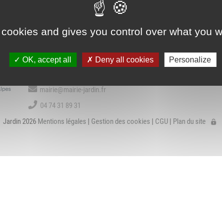
Association Trait
ieu d'accueil
d'Union - Service de
VIE COMMUNALE
BIBLIOTHÈQU
nfants-parents
médiation familiale
LAEP)
 cookies and gives you control over what you w
Contact
udothèques -
OK, accept all
Deny all cookies
Personalize
udomobile
1 place de la Mairie
38200 Jardin
ériscolaire
mairie@mairie-jardin.fr
ôle petite enfance
04 74 31 89 31
Jardin 2026
Mentions légales
|
Gestion des cookies
|
CGU
|
Plan du site
ransports Scolaires