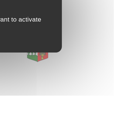
d'Urbanisme
E
intercommunal)
ant to activate
Risques Majeurs
Taxes
Voirie