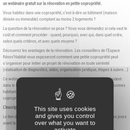
un webinaire gratuit sur la rénovation en petite copropriété.
Vous habitez dans une copropriété, c’est-à-dire un bâtiment (maison
divisée ou immeuble) comptant au moins 2 logements ?
La question de la rénovation se pose ? Vous vous demandez si cela vaut le
coût et comment procéder : quand, pourquoi, avec qui, dans quel ordre,
selon quels critères, et avec quels moyens ?
Découvrez les avantages de la rénovation. Les conseillers de l’Espace
Rénov’Habitat vous exposeront comment une petite copropriété peut
s'organiser pour initier un projet de rénovation en toute sérénité
(réalisation de diagnostics, aides, organisation juridique, étapes à suivre...)
Ce webinaire est ouvert à tous les habitants du territoire, qu’ils résident
dans le Rhône ou dans l’Isère. Sont concernées en priorité les personnes
habitant dans des bâtiments comprenant de 2 à 20 logements. Les
copropriétés de plus de 20 logements restent les bienvenues.
L’inscription est obligatoire.
This site uses cookies
and gives you control
Le lien de connexion sera envoyé aux personnes inscrites, quelques jours
over what you want to
avant la conférence en ligne.
activate