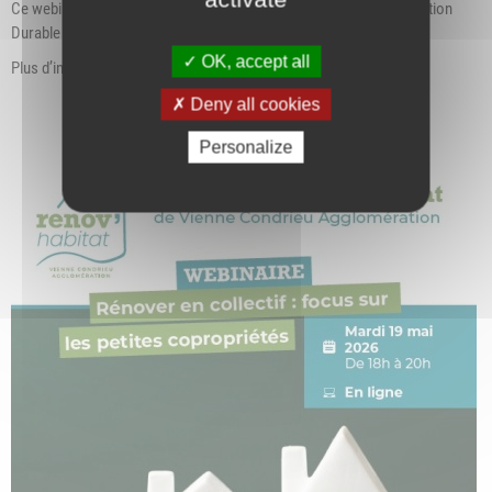
Ce webinaire sera animé par l’AGEDEN (Association pour une GEstion
Durable de l’ENergie).
OK, accept all
Plus d’informations : 04 76 14 00 10
Deny all cookies
Personalize