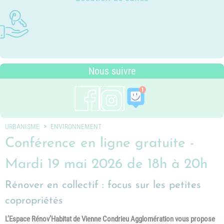
Photothèque
Dossier P.L.U. - Approuvé le 18
Ludothèques - Ludomobile
Association Trait d'Union - Service
Tarifs communaux
décembre 2018
Plan du village
de médiation familiale
Périscolaire
P.L.U. - Réglementation et
Situation géographique
Pôle petite enfance
généralités
Transports Scolaires
PLUi (Plan Local d'Urbanisme
Nous suivre
intercommunal)
Risques Majeurs
Taxes
Voirie
URBANISME
ENVIRONNEMENT
Conférence en ligne gratuite -
Mardi 19 mai 2026 de 18h à 20h
Rénover en collectif : focus sur les petites
copropriétés
L’Espace Rénov’Habitat de Vienne Condrieu Agglomération vous propose