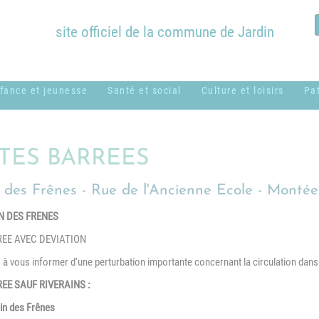
site officiel de la commune de Jardin
fance et jeunesse
Santé et social
Culture et loisirs
Pa
ssistantes
ADMR
Bibliothèque
B
aternelles ou
Municipale
c
TES BARREES
CCAS
amiliales
Équipements
H
des Frênes - Rue de l'Ancienne Ecole - Montée d
Centres sociaux
entre de loisirs
communaux
M
usical - MUSICAVI
N DES FRENES
Logement
Nos associations &
P
cole élémentaire
syndicats
EE AVEC DEVIATION
Médical et
Marc Lentillon"
à vous informer d'une perturbation importante concernant la circulation dans
paramédical
P
cole maternelle "Le
EE SAUF RIVERAINS :
SSIAD
S
etit Prince"
min des Frênes
g