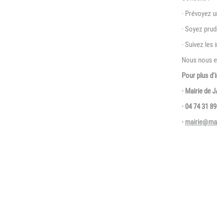
· Prévoyez u
· Soyez prud
· Suivez les 
Nous nous e
Pour plus d'
· Mairie de 
· 04 74 31 89
·
mairie@mair