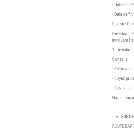
L
· Date de déb
Emploi
e
· Date de fin
(
Publications
Raison : Rep
L
Déviation : 
Location de salles
L
indiquant l'i
Services entre
P
1. Déviation
jardinois
Conseils :
P
Tarifs communaux
· Prévoyez u
T
· Soyez prud
· Suivez les 
Nous nous e
RUE DE
ROUTE BARR