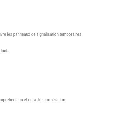
d'Urbanisme
intercommunal)
Risques Majeurs
ivre les panneaux de signalisation temporaires
Taxes
Voirie
ttants
préhension et de votre coopération.