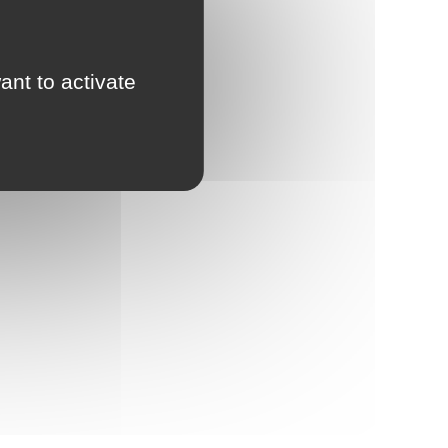
dans notre secteur.
ant to activate