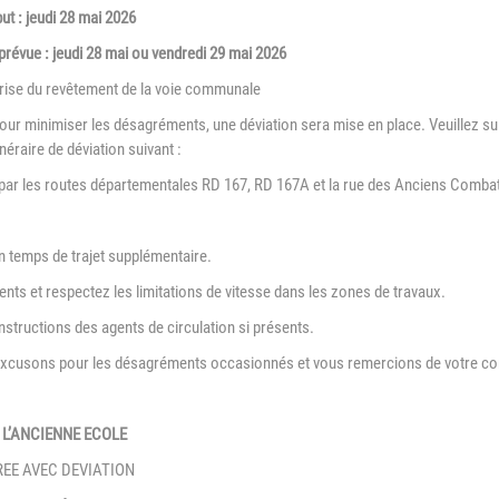
Association Trait
ieu d'accueil
ut : jeudi 28 mai 2026
d'Union - Service de
nfants-parents
 prévue : jeudi 28 mai ou vendredi 29 mai 2026
médiation familiale
LAEP)
rise du revêtement de la voie communale
udothèques -
Pour minimiser les désagréments, une déviation sera mise en place. Veuillez su
udomobile
tinéraire de déviation suivant :
ériscolaire
 par les routes départementales RD 167, RD 167A et la rue des Anciens Comba
ôle petite enfance
n temps de trajet supplémentaire.
ransports Scolaires
ents et respectez les limitations de vitesse dans les zones de travaux.
instructions des agents de circulation si présents.
xcusons pour les désagréments occasionnés et vous remercions de votre com
 L’ANCIENNE ECOLE
EE AVEC DEVIATION