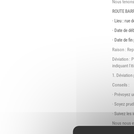
Nous tenons 
ROUTE BARR
· Lieu : rue 
· Date de dé
· Date de fin
Raison : Rep
Déviation : 
indiquant l'i
1. Déviation
Conseils :
· Prévoyez u
· Soyez prud
· Suivez les 
Nous nous e