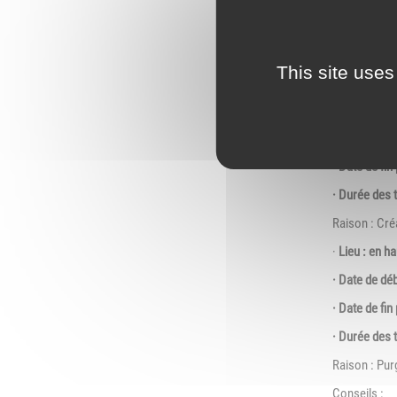
MONTEE
Nous tenons 
This site uses
BASCULEMEN
· Lieu : au b
· Date de dé
· Date de fi
· Durée des t
Raison : Créa
·
Lieu : en h
· Date de dé
· Date de fi
· Durée des 
Raison : Pur
Conseils :