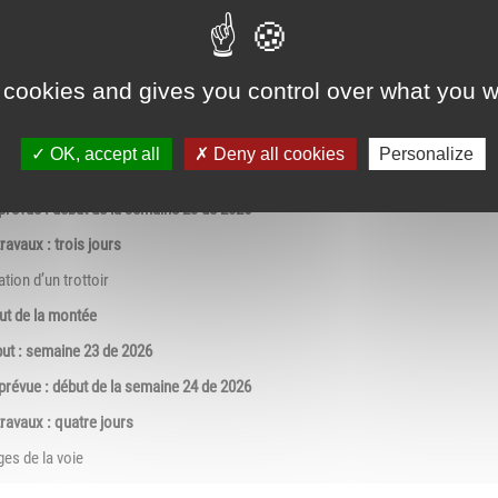
 DE LA VIEILLE EGLISE
à vous informer de deux perturbations importantes concernant la circulation 
 cookies and gives you control over what you w
TS DE LA CIRCULATION SUR UN SEUL COTE DE LA VOIE :
as de la montée
OK, accept all
Deny all cookies
Personalize
but : fin de semaine 22 de 2026
n prévue : début de la semaine 23 de 2026
ravaux : trois jours
tion d’un trottoir
aut de la montée
but : semaine 23 de 2026
n prévue : début de la semaine 24 de 2026
travaux : quatre jours
ges de la voie