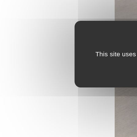
L
Emploi
e
(
Publications
L
Location de salles
L
Services entre
P
This site uses
jardinois
P
Tarifs communaux
T