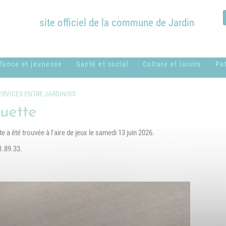
site officiel de la commune de Jardin
fance et jeunesse
Santé et social
Culture et loisirs
Pa
ssistantes
ADMR
Bibliothèque
B
ERVICES ENTRE JARDINOIS
aternelles ou
Municipale
c
uette
CCAS
amiliales
Équipements
H
 a été trouvée à l'aire de jeux le samedi 13 juin 2026.
Centres sociaux
entre de loisirs
communaux
M
usical - MUSICAVI
1.89.33.
Logement
Nos associations &
P
cole élémentaire
syndicats
Médical et
Marc Lentillon"
paramédical
P
cole maternelle "Le
SSIAD
S
etit Prince"
g