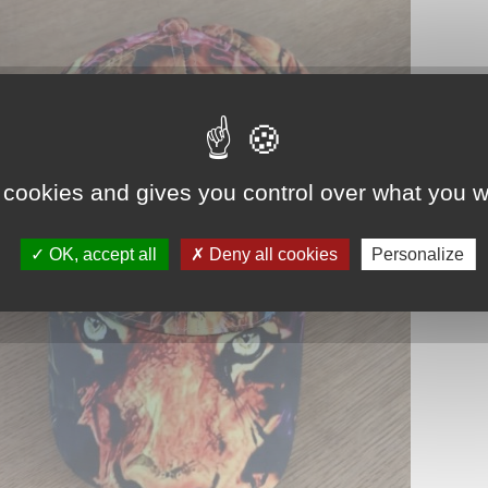
Association Trait
ieu d'accueil
d'Union - Service de
nfants-parents
médiation familiale
LAEP)
udothèques -
udomobile
ériscolaire
 cookies and gives you control over what you w
ôle petite enfance
OK, accept all
Deny all cookies
Personalize
ransports Scolaires