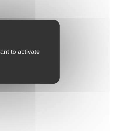
d'Urbanisme
intercommunal)
Risques Majeurs
Taxes
Voirie
ant to activate