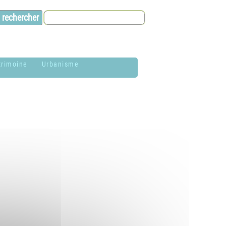
trimoine
Urbanisme
lason de la
Contacts et infos
ommune
Environnement
istoire
Dossier P.L.U. -
aires de Jardin
Approuvé le 18
décembre 2018
hotothèque
P.L.U. -
lan du village
Réglementation et
généralités
ituation
éographique
PLUi (Plan Local