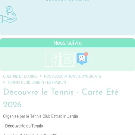
Photothèque
Dossier P.L.U. - Approuvé le 18
Ludothèques - Ludomobile
Association Trait d'Union - Service
Tarifs communaux
décembre 2018
Plan du village
de médiation familiale
Périscolaire
P.L.U. - Réglementation et
Situation géographique
Pôle petite enfance
généralités
Transports Scolaires
PLUi (Plan Local d'Urbanisme
Nous suivre
intercommunal)
Risques Majeurs
Taxes
Voirie
CULTURE ET LOISIRS
NOS ASSOCIATIONS & SYNDICATS
TENNIS CLUB JARDIN - ESTRABLIN
Découvre le Tennis - Carte Eté
2026
Organisé par le Tennis Club Estrablin Jardin
- Découverte du Tennis