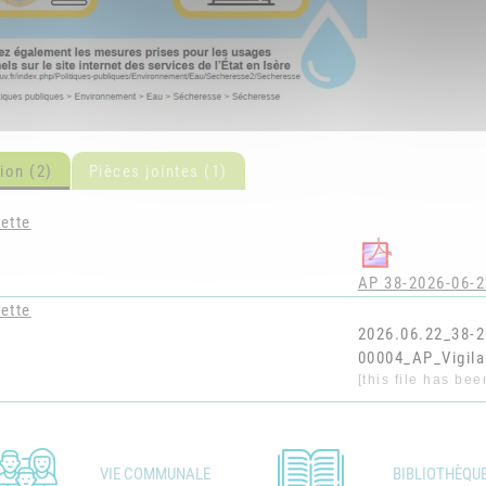
ion (2)
Pièces jointes (1)
ette
AP 38-2026-06-2
ette
2026.06.22_38-2
00004_AP_Vigil
[this file has be
VIE COMMUNALE
BIBLIOTHÈQU