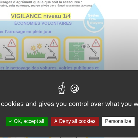
Association Trait
ieu d'accueil
d'Union - Service de
nfants-parents
médiation familiale
LAEP)
udothèques -
udomobile
ériscolaire
ôle petite enfance
ransports Scolaires
 cookies and gives you control over what you w
OK, accept all
Deny all cookies
Personalize