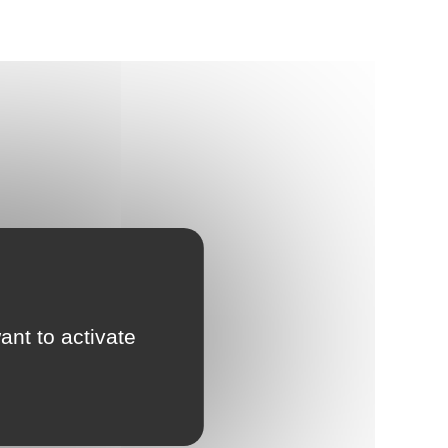
d'Urbanisme
intercommunal)
Risques Majeurs
Taxes
Voirie
ant to activate