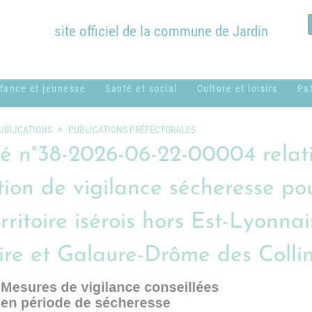
site officiel de la commune de Jardin
fance et jeunesse
Santé et social
Culture et loisirs
Pa
ssistantes
ADMR
Bibliothèque
B
UBLICATIONS
PUBLICATIONS PRÉFECTORALES
aternelles ou
Municipale
c
té n°38-2026-06-22-00004 relati
CCAS
amiliales
Équipements
H
tion de vigilance sécheresse pou
Centres sociaux
entre de loisirs
communaux
M
usical - MUSICAVI
Logement
rritoire isérois hors Est-Lyonnai
Nos associations &
P
cole élémentaire
syndicats
Médical et
Marc Lentillon"
ire et Galaure-Drôme des Colli
paramédical
P
cole maternelle "Le
SSIAD
S
etit Prince"
g