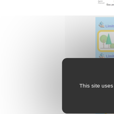
L
Emploi
e
(
Publications
L
Location de salles
L
Services entre
P
jardinois
P
Tarifs communaux
T
This site uses