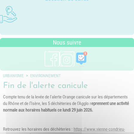
Photothèque
Dossier P.L.U. - Approuvé le 18
Ludothèques - Ludomobile
Association Trait d'Union - Service
Tarifs communaux
décembre 2018
Plan du village
de médiation familiale
Périscolaire
P.L.U. - Réglementation et
Situation géographique
Pôle petite enfance
généralités
Transports Scolaires
PLUi (Plan Local d'Urbanisme
Nous suivre
intercommunal)
Risques Majeurs
Taxes
Voirie
URBANISME
ENVIRONNEMENT
Fin de l'alerte canicule
Compte tenu de la levée de l'alerte Orange canicule sur les départements
du Rhône et de l’Isère, les 5 déchèteries de l’Agglo r
eprennent une activité
normale aux horaires habituels ce lundi 29 juin 2026.
Retrouvez les horaires des déchèteries :
https://www.vienne-condrieu-