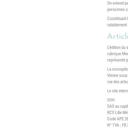
On entend par
L
personnes ser
Emploi
e
(
Constituant l
Publications
valablement 
L
Location de salles
L
Articl
Services entre
P
L’édition du 
jardinois
rubrique Ment
P
représenté 
Tarifs communaux
La conceptio
T
Vienne sous 
rue des arbu
Le site inter
OVH
SAS au capit
RCS Lille Mé
Code APE 2
N° TVA : FR 