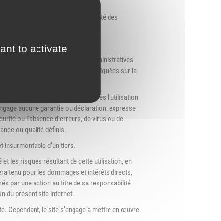
culté d’une non-garantie de la fiabilité des
sans valeur contractuelle.
ant to activate
de modification des dispositions administratives
nterprétation des informations communiquées sur la
l informatique de l’Utilisateur après l’utilisation
e n'engage aucune garantie ou déclaration, expresse
écurité ou l'absence d'erreurs, de virus ou de
ance ou qualité définis.
t insurmontable d’un tiers.
 et les risques résultant de cette utilisation, en
era tenu pour les dommages et intérêts directs,
érés par une action au titre de sa responsabilité
ion du présent site internet.
site. Cependant, le site s’engage à mettre en œuvre