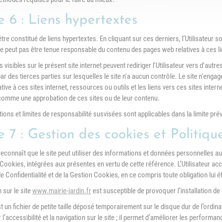
e 6 : Liens hypertextes
être constitué de liens hypertextes. En cliquant sur ces derniers, l’Utilisateur s
ne peut pas être tenue responsable du contenu des pages web relatives à ces li
s visibles sur le présent site internet peuvent rediriger l'Utilisateur vers d'autr
par des tierces parties sur lesquelles le site n'a aucun contrôle. Le site n'eng
lative à ces sites internet, ressources ou outils et les liens vers ces sites inte
omme une approbation de ces sites ou de leur contenu.
ons et limites de responsabilité susvisées sont applicables dans la limite prévu
e 7 : Gestion des cookies et Politiqu
 reconnaît que le site peut utiliser des informations et données personnelles au t
Cookies, intégrées aux présentes en vertu de cette référence. L’Utilisateur a
de Confidentialité et de la Gestion Cookies, en ce compris toute obligation lui é
 sur le site
www.mairie-jardin.fr
est susceptible de provoquer l’installation de c
 un fichier de petite taille déposé temporairement sur le disque dur de l’ordina
l’accessibilité et la navigation sur le site ; il permet d’améliorer les performan