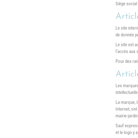
Siège social
Articl
Le site inter
de donnée p
Le site est 
l’accès aux s
Pour des rai
Articl
Les marques,
intellectuelle
La marque, l
Internet, on
mairie-jardin
Sauf expressé
et le logo y