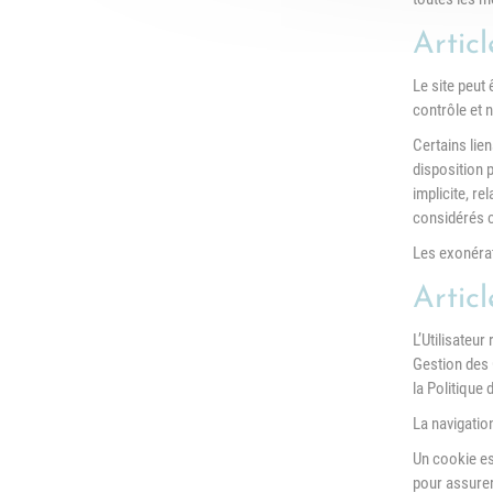
Articl
Le site peut 
contrôle et 
Certains lien
disposition 
implicite, re
considérés c
Les exonérati
Articl
L’Utilisateur
Gestion des 
la Politique 
La navigation
Un cookie est
pour assurer 