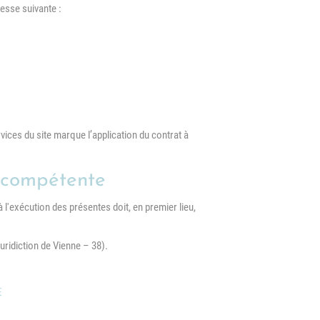
resse suivante :
rvices du site marque l’application du contrat à
on compétente
à l'exécution des présentes doit, en premier lieu,
uridiction de Vienne – 38).
E