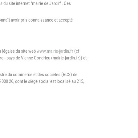
s du site internet "mairie de Jardin". Ces
d'Urbanisme
intercommunal)
reconnaît avoir pris connaissance et accepté
Risques Majeurs
Taxes
Voirie
ns légales du site web
www.mairie-jardin.fr
(cf
re - pays de Vienne Condrieu (mairie-jardin.fr)) et
gistre du commerce et des sociétés (RCS) de
00 26, dont le siège social est localisé au 215,