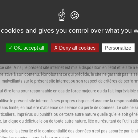
services professionnels.
informations publiées sur le site soient réputées fiables, le site se réserve la fa
ions diffusées sur le site sont présentées à titre purement informatif et sont 
 cookies and gives you control over what you w
 mises à jour régulières, la responsabilité du site ne peut être engagée en cas 
 apparaissant après la publication. Il en est de même pour l’utilisation et l’i
OK, accept all
Deny all cookies
Personalize
ne toute responsabilité concernant les éventuels virus pouvant infecter le matérie
ce site. Ainsi, le présent site internet est mis à disposition en l'état et le sit
 relative à son contenu. Nonobstant ce qui précède, le site ne garantit pas la s
alveillants sur le présent site internet ou son respect de critères de perform
eut être tenu pour responsable en cas de force majeure ou du fait imprévisible e
 utilise le présent site internet à ses propres risques et assume la responsabilité
sans limite, en matière d'absence de service ou perte de données. Le site ne s
rticuliers, imprévus ou punitifs ou de toute autre nature quelle qu'elle soit gén
, juridique ou délictuelle ou de toute autre nature, liée ou résultant de l'utilisat
otale de la sécurité et la confidentialité des données n’est pas assurée par le 
éthodes requises pour le faire au mieux.