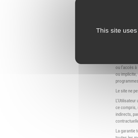
conseils ou 
Bien que les 
sources.
Les informat
This site uses
En dépit des
et juridiques
plateforme.
Le site décli
ou l’accès à 
ou implicite,
programmes m
Le site ne p
L'Utilisateur
ce compris, 
indirects, pa
contractuelle
La garantie t
toutes les m