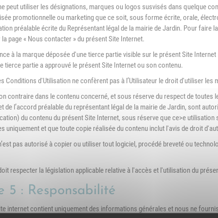
r ne peut utiliser les désignations, marques ou logos susvisés dans quelque c
isée promotionnelle ou marketing que ce soit, sous forme écrite, orale, électro
tion préalable écrite du Représentant légal de la mairie de Jardin. Pour faire la
r la page « Nous contacter » du présent Site Internet.
ce à la marque déposée d'une tierce partie visible sur le présent Site Internet n'
e tierce partie a approuvé le présent Site Internet ou son contenu.
 Conditions d'Utilisation ne confèrent pas à l’Utilisateur le droit d'utiliser l
ion contraire dans le contenu concerné, et sous réserve du respect de toutes l
 et de l’accord préalable du représentant légal de la mairie de Jardin, sont autor
cation) du contenu du présent Site Internet, sous réserve que ce>e utilisation 
 uniquement et que toute copie réalisée du contenu inclut l'avis de droit d'aute
 n’est pas autorisé à copier ou utiliser tout logiciel, procédé breveté ou technol
doit respecter la législation applicable relative à l'accès et l'utilisation du prése
e 5 : Responsabilité
ite internet contient uniquement des informations générales et nous ne fourniss