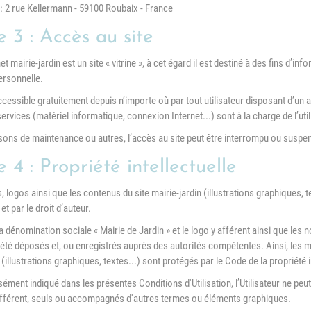
 : 2 rue Kellermann - 59100 Roubaix - France
e 3 : Accès au site
net mairie-jardin est un site « vitrine », à cet égard il est destiné à des fins d’
ersonnelle.
accessible gratuitement depuis n’importe où par tout utilisateur disposant d’un 
ervices (matériel informatique, connexion Internet...) sont à la charge de l’util
sons de maintenance ou autres, l’accès au site peut être interrompu ou suspendu
e 4 : Propriété intellectuelle
 logos ainsi que les contenus du site mairie-jardin (illustrations graphiques, t
 et par le droit d’auteur.
a dénomination sociale « Mairie de Jardin » et le logo y afférent ainsi que les 
t été déposés et, ou enregistrés auprès des autorités compétentes. Ainsi, les 
 (illustrations graphiques, textes...) sont protégés par le Code de la propriété in
ment indiqué dans les présentes Conditions d'Utilisation, l’Utilisateur ne peut 
 afférent, seuls ou accompagnés d'autres termes ou éléments graphiques.