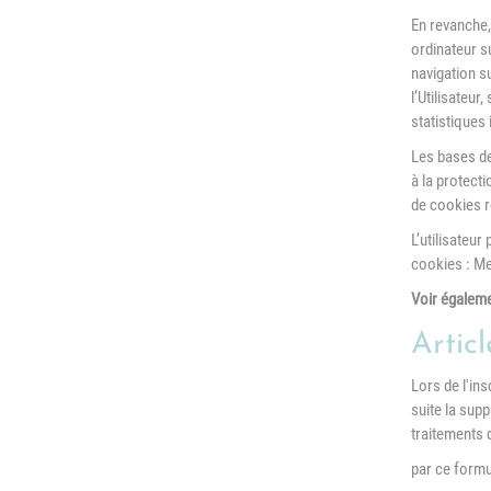
En revanche, 
ordinateur s
navigation s
l’Utilisateur
statistiques 
Les bases de
à la protect
de cookies r
L’utilisateur
cookies : Me
Voir égaleme
Articl
Lors de l'in
suite la sup
traitements 
par ce formu