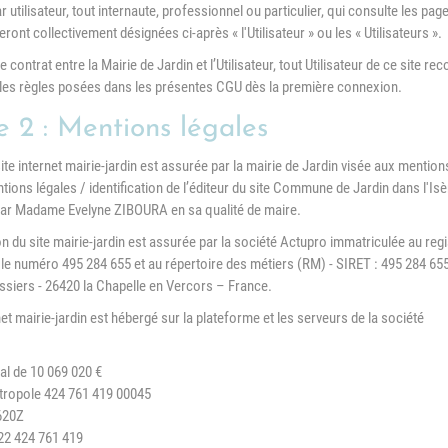
Association Trait
 utilisateur, tout internaute, professionnel ou particulier, qui consulte les page
ieu d'accueil
d'Union - Service de
ont collectivement désignées ci-après « l'Utilisateur » ou les « Utilisateurs ».
nfants-parents
médiation familiale
LAEP)
e contrat entre la Mairie de Jardin et l’Utilisateur, tout Utilisateur de ce site 
les règles posées dans les présentes CGU dès la première connexion.
udothèques -
udomobile
e 2 : Mentions légales
ériscolaire
site internet mairie-jardin est assurée par la mairie de Jardin visée aux mentio
ions légales / identification de l’éditeur du site Commune de Jardin dans l'Isè
ôle petite enfance
par Madame Evelyne ZIBOURA en sa qualité de maire.
n du site mairie-jardin est assurée par la société Actupro immatriculée au re
ransports Scolaires
le numéro 495 284 655 et au répertoire des métiers (RM) - SIRET : 495 284 655 0
ssiers - 26420 la Chapelle en Vercors – France.
net mairie-jardin est hébergé sur la plateforme et les serveurs de la société
al de 10 069 020 €
tropole 424 761 419 00045
620Z
22 424 761 419