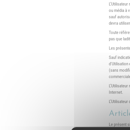
L’Utilisateu
ou média à v
sauf autorisa
devra utilise
Toute référen
pas que ladit
Les présentes
Sauf indicat
d'Utilisation
(sans modifi
commerciales
L’Utilisateur
Internet.
L’Utilisateur 
Articl
Le présent s