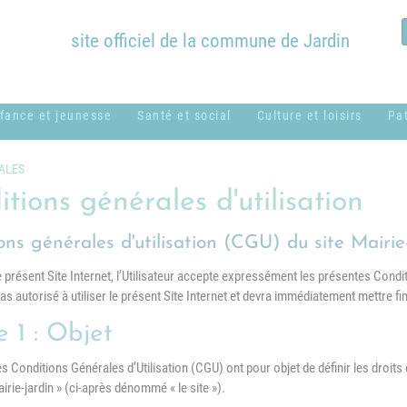
site officiel de la commune de Jardin
fance et jeunesse
Santé et social
Culture et loisirs
Pa
ssistantes
ADMR
Bibliothèque
B
ALES
aternelles ou
Municipale
c
tions générales d'utilisation
CCAS
amiliales
Équipements
H
ons générales d'utilisation (CGU) du site Mairie
Centres sociaux
entre de loisirs
communaux
M
usical - MUSICAVI
le présent Site Internet, l’Utilisateur accepte expressément les présentes Conditi
Logement
Nos associations &
 pas autorisé à utiliser le présent Site Internet et devra immédiatement mettre fin 
P
cole élémentaire
syndicats
Médical et
Marc Lentillon"
e 1 : Objet
paramédical
P
cole maternelle "Le
 Conditions Générales d’Utilisation (CGU) ont pour objet de définir les droits e
SSIAD
S
etit Prince"
irie-jardin » (ci-après dénommé « le site »).
g