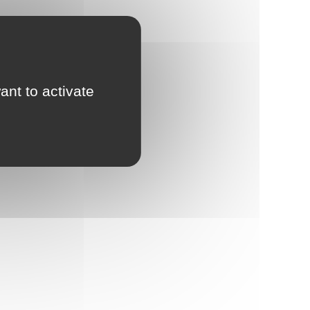
d'Urbanisme
intercommunal)
Risques Majeurs
Taxes
ant to activate
Voirie