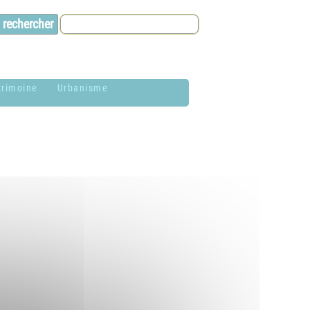
trimoine
Urbanisme
lason de la
Contacts et infos
ommune
Environnement
istoire
Dossier P.L.U. -
aires de Jardin
Approuvé le 18
décembre 2018
hotothèque
P.L.U. -
lan du village
Réglementation et
généralités
ituation
éographique
PLUi (Plan Local