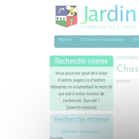
Mairie
Activité économique
En
Budget communal
Artisans & Créateurs
A
CATÉGORIES
Recherche interne
Jardinois
m
Chas
Commissions
f
Vous pourriez peut-être lister
municipales et
Autres services
d'autres pages ou d'autres
#chasse
syndicats
C
éléments en soumettant le mot-clé
Commerces et
m
qui suit à notre moteur de
Conseil municipal
entreprises
recherche. Qui sait ?
É
[search=chasse]
Conseil municipal
Transports & Co-
"
d'enfants
voiturage
Recherche externe
É
Démarches
P
Chercher chasse sur :
administratives
Google