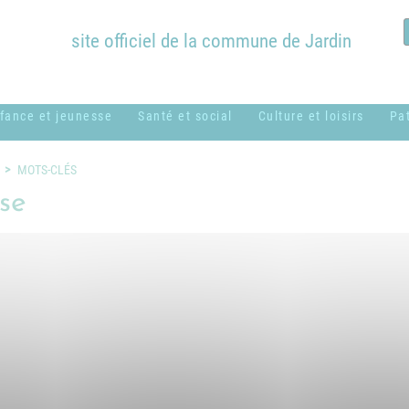
site officiel de la commune de Jardin
fance et jeunesse
Santé et social
Culture et loisirs
Pa
ssistantes
ADMR
Bibliothèque
B
MOTS-CLÉS
aternelles ou
Municipale
c
se
CCAS
amiliales
Équipements
H
Centres sociaux
entre de loisirs
communaux
M
usical - MUSICAVI
Logement
Nos associations &
P
cole élémentaire
syndicats
Médical et
Marc Lentillon"
paramédical
P
cole maternelle "Le
SSIAD
S
etit Prince"
g