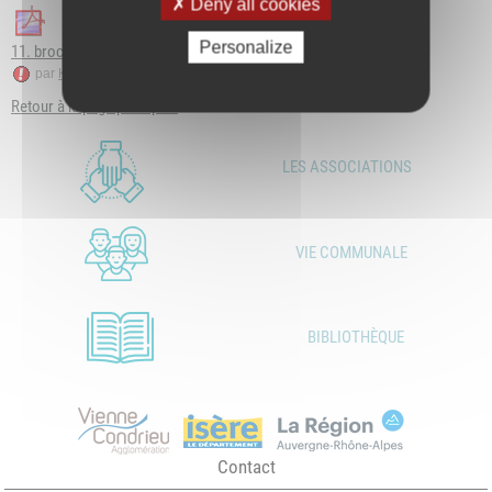
Deny all cookies
Personalize
11. brochure-elections-PE-2019-bordedecoupe.pdf
par
Karine Valette
le 26 mar. 2019 à 09:30 GMT
Retour à la page principale
LES ASSOCIATIONS
VIE COMMUNALE
BIBLIOTHÈQUE
Contact