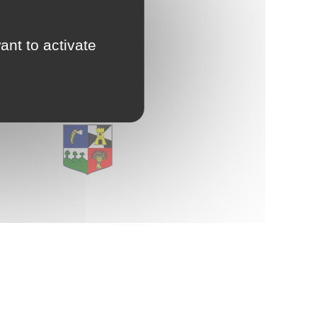
d'Urbanisme
intercommunal)
ant to activate
E
Risques Majeurs
Taxes
Voirie