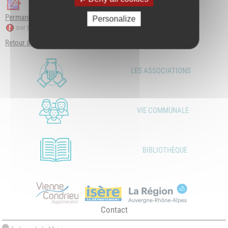
Permanences-LAEP T2 2026.pdf
Personalize
par
Karine Valette
le 19 mar. 2026 à 10:58 GMT
Retour à la page principale
LES ASSOCIATIONS
VIE COMMUNALE
BIBLIOTHÈQUE
Contact