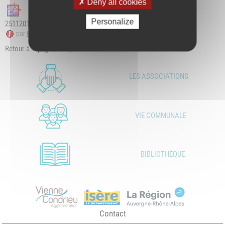
Deny all cookies
Personalize
25112014.pdf
par
Karine Valette
le 24 oct. 2014 à 14:59 GMT
Retour à la page principale
LES ASSOCIATIONS
VIE COMMUNALE
BIBLIOTHÈQUE
Contact