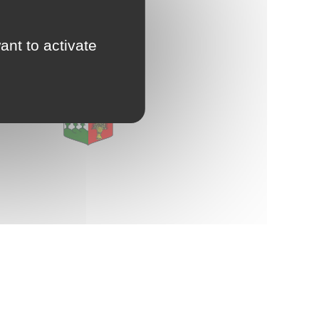
d'Urbanisme
E
intercommunal)
ant to activate
Risques Majeurs
Taxes
Voirie