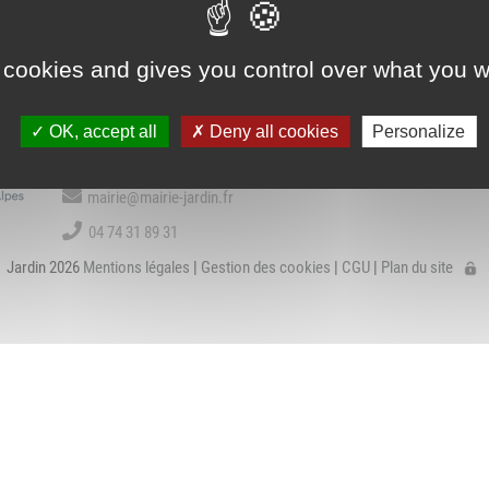
Association Trait
ieu d'accueil
d'Union - Service de
VIE COMMUNALE
BIBLIOTHÈQU
nfants-parents
médiation familiale
LAEP)
 cookies and gives you control over what you w
Contact
udothèques -
OK, accept all
Deny all cookies
Personalize
udomobile
1 place de la Mairie
38200 Jardin
ériscolaire
mairie@mairie-jardin.fr
ôle petite enfance
04 74 31 89 31
Jardin 2026
Mentions légales
|
Gestion des cookies
|
CGU
|
Plan du site
ransports Scolaires