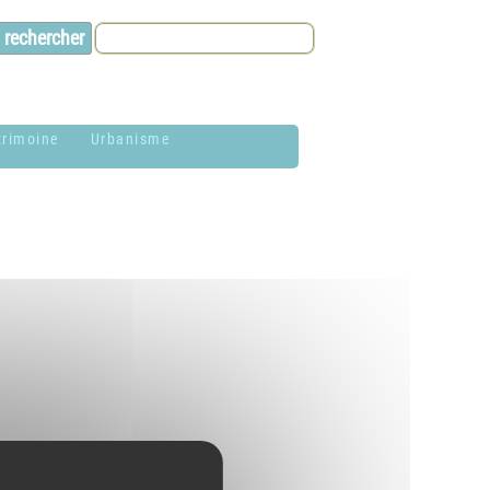
trimoine
Urbanisme
lason de la
Contacts et infos
ommune
Environnement
istoire
Dossier P.L.U. -
aires de Jardin
Approuvé le 18
décembre 2018
hotothèque
P.L.U. -
lan du village
Réglementation et
généralités
ituation
éographique
PLUi (Plan Local