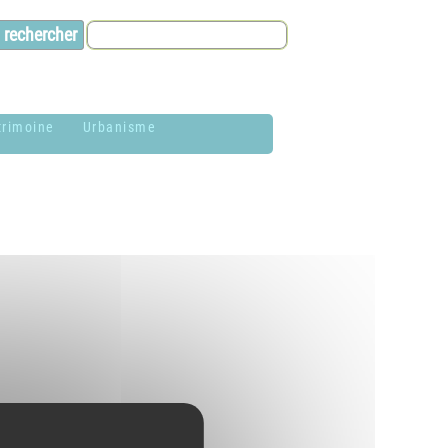
trimoine
Urbanisme
lason de la
Contacts et infos
ommune
Environnement
istoire
Dossier P.L.U. -
aires de Jardin
Approuvé le 18
décembre 2018
hotothèque
P.L.U. -
lan du village
Réglementation et
généralités
ituation
 solidaire
éographique
PLUi (Plan Local