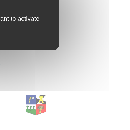
d'Urbanisme
intercommunal)
ant to activate
Risques Majeurs
Taxes
Voirie
E