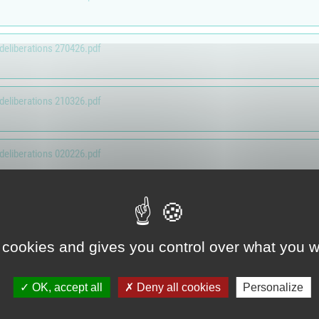
Association Trait
ieu d'accueil
d'Union - Service de
nfants-parents
médiation familiale
LAEP)
 deliberations 270426.pdf
udothèques -
udomobile
 deliberations 210326.pdf
ériscolaire
ôle petite enfance
 deliberations 020226.pdf
ransports Scolaires
 deliberations 011225.pdf
 cookies and gives you control over what you w
 deliberations 031125.pdf
OK, accept all
Deny all cookies
Personalize
 deliberations 290925.pdf