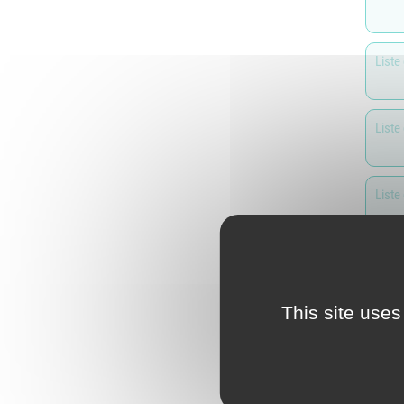
L
Emploi
e
(
Liste
Publications
L
Location de salles
L
Liste
Services entre
P
jardinois
P
Liste
Tarifs communaux
T
Liste
This site uses
Liste
Liste