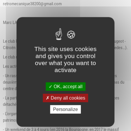
retromecanique38200@gmail.com
Marc LAMBLIN, Vice-Président : 06 70 72 82 20
Le club Rétromécanique est un club toutes voitures anciennes (Peugeot -
Citroën (2 cv est plus anciennes) - Renault (dont 4L)- Simca - Mercedes…).
This site uses cookies
and gives you control
Le club rassemble 56 membres.
over what you want to
Les activités du club sont :
activate
- Un rassemblement avec nos voitures et le verre de l’amitié tous les
deuxième dimanche du mois de 10 à 12 heures, place du lavoir en bas du
OK, accept all
centre de Bérardier à Jardin.
- La participation aux rassemblements, festivals et bourses de pièces
Deny all cookies
détachées de la région de Vienne et Rhône-Alpes.
Personalize
- L’organisation de sorties thématiques avec visites de musées ou
patrimoines industriels.
- Un weekend de 3 à 4 jours (en 2016 la Bourgogne, en 2017 le massif