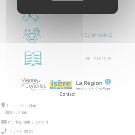
LES ASSOCIATIONS
VIE COMMUNALE
BIBLIOTHÈQUE
Contact
1 place de la Mairie
38200 Jardin
mairie@mairie-jardin.fr
04 74 31 89 31