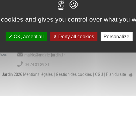
Association Trait
ieu d'accueil
d'Union - Service de
VIE COMMUNALE
BIBLIOTHÈQU
nfants-parents
médiation familiale
LAEP)
 cookies and gives you control over what you w
Contact
udothèques -
OK, accept all
Deny all cookies
Personalize
udomobile
1 place de la Mairie
38200 Jardin
ériscolaire
mairie@mairie-jardin.fr
ôle petite enfance
04 74 31 89 31
Jardin 2026
Mentions légales
|
Gestion des cookies
|
CGU
|
Plan du site
ransports Scolaires