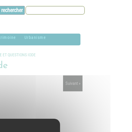
trimoine
Urbanisme
lason de la
Contacts et infos
E ET QUESTIONS IODE
ommune
de
Environnement
istoire
Dossier P.L.U. -
Suivant »
aires de Jardin
Approuvé le 18
décembre 2018
hotothèque
P.L.U. -
lan du village
Réglementation et
généralités
ituation
éographique
PLUi (Plan Local