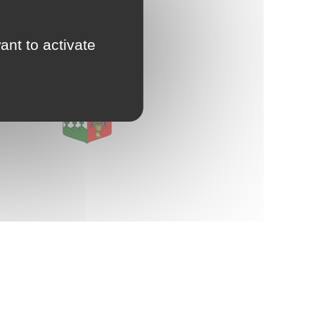
d'Urbanisme
E
intercommunal)
ant to activate
Risques Majeurs
Taxes
Voirie