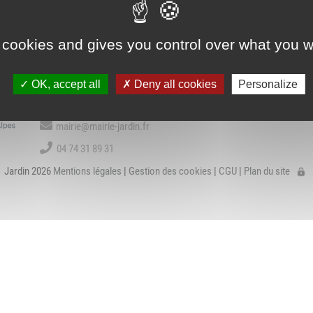
Association Trait
ieu d'accueil
d'Union - Service de
VIE COMMUNALE
BIBLIOTHÈQU
nfants-parents
médiation familiale
LAEP)
 cookies and gives you control over what you w
Contact
udothèques -
OK, accept all
Deny all cookies
Personalize
udomobile
1 place de la Mairie
38200 Jardin
ériscolaire
mairie@mairie-jardin.fr
ôle petite enfance
04 74 31 89 31
Jardin 2026
Mentions légales
|
Gestion des cookies
|
CGU
|
Plan du site
ransports Scolaires