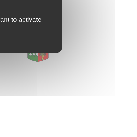
d'Urbanisme
E
intercommunal)
ant to activate
Risques Majeurs
Taxes
Voirie