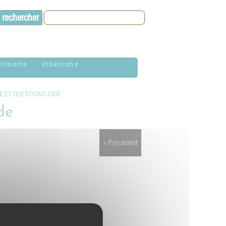
trimoine
Urbanisme
lason de la
Contacts et infos
E ET QUESTIONS IODE
ommune
de
Environnement
istoire
Dossier P.L.U. -
« Précédent
aires de Jardin
Approuvé le 18
décembre 2018
hotothèque
P.L.U. -
lan du village
Réglementation et
généralités
ituation
éographique
PLUi (Plan Local