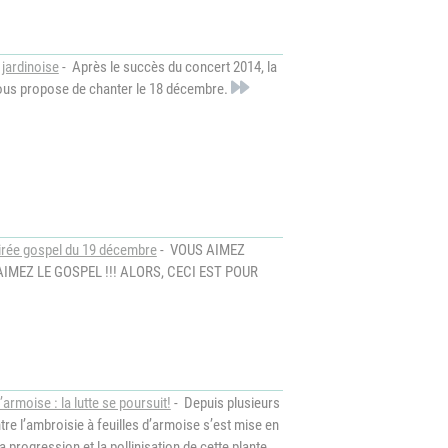
 jardinoise
- Après le succès du concert 2014, la
vous propose de chanter le 18 décembre.
oirée gospel du 19 décembre
- VOUS AIMEZ
AIMEZ LE GOSPEL !!! ALORS, CECI EST POUR
’armoise : la lutte se poursuit!
- Depuis plusieurs
tre l’ambroisie à feuilles d’armoise s’est mise en
la progression et la pollinisation de cette plante.