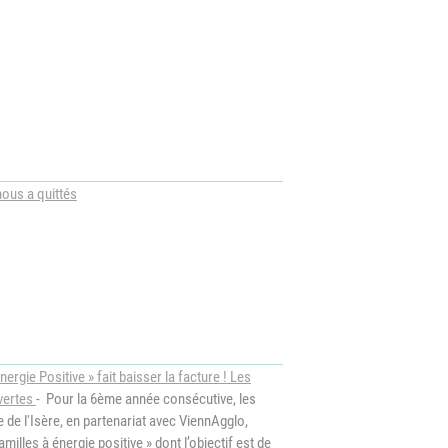
d'Urbanisme
intercommunal)
Risques Majeurs
Taxes
Voirie
us a quittés
nergie Positive » fait baisser la facture ! Les
uvertes
- Pour la 6ème année consécutive, les
 de l'Isère, en partenariat avec ViennAgglo,
amilles à énergie positive » dont l’objectif est de