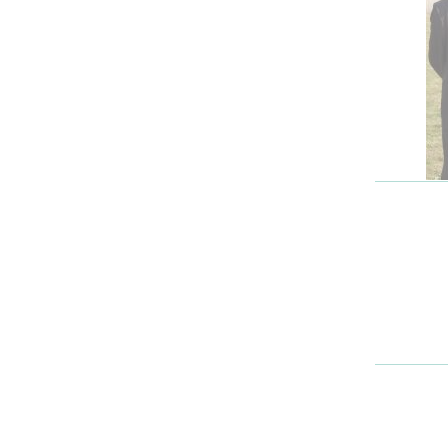
L
Emploi
e
(
Publications
L
Location de salles
L
Services entre
P
jardinois
P
Tarifs communaux
T