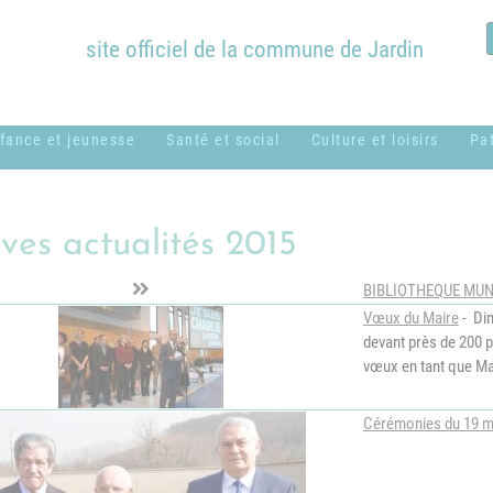
site officiel de la commune de Jardin
fance et jeunesse
Santé et social
Culture et loisirs
Pa
ssistantes
ADMR
Bibliothèque
B
aternelles ou
Municipale
c
ves actualités 2015
CCAS
amiliales
Équipements
H
BIBLIOTHEQUE MUN
Centres sociaux
entre de loisirs
communaux
Vœux du Maire
- Dim
M
usical - MUSICAVI
Logement
devant près de 200 p
Nos associations &
P
vœux en tant que Ma
cole élémentaire
syndicats
Médical et
Marc Lentillon"
paramédical
P
Cérémonies du 19 ma
cole maternelle "Le
SSIAD
S
etit Prince"
g