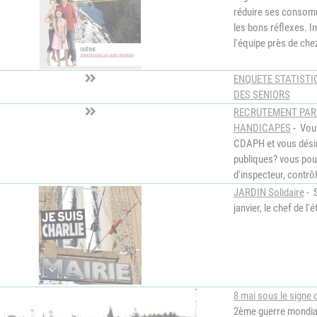
réduire ses consom
les bons réflexes. I
l'équipe près de ch
ENQUETE STATISTIQ
DES SENIORS
RECRUTEMENT PAR 
HANDICAPES
- Vou
CDAPH et vous désire
publiques? vous pouv
d'inspecteur, contrô
JARDIN Solidaire
- S
janvier, le chef de l
8 mai sous le signe 
2ème guerre mondial