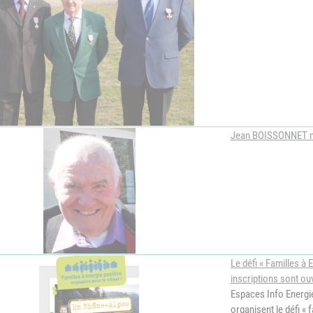
Association Trait
ieu d'accueil
d'Union - Service de
nfants-parents
médiation familiale
LAEP)
udothèques -
udomobile
ériscolaire
Jean BOISSONNET no
ôle petite enfance
ransports Scolaires
Le défi « Familles à E
inscriptions sont o
Espaces Info Energie
organisent le défi « f