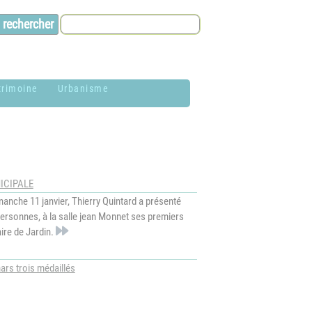
trimoine
Urbanisme
lason de la
Contacts et infos
ommune
Environnement
istoire
ICIPALE
Dossier P.L.U. -
anche 11 janvier, Thierry Quintard a présenté
aires de Jardin
Approuvé le 18
ersonnes, à la salle jean Monnet ses premiers
décembre 2018
hotothèque
ire de Jardin.
P.L.U. -
lan du village
Réglementation et
rs trois médaillés
généralités
ituation
éographique
PLUi (Plan Local