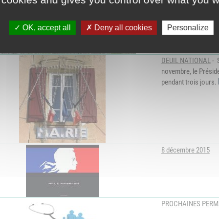
OK, accept all
Deny all cookies
Personalize
DEUIL NATIONAL
- 
novembre, le Préside
pendant trois jours.
8 décembre 2015
PROCHAINES PERM