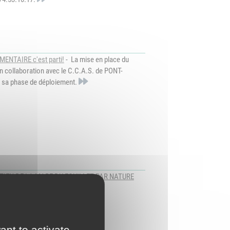
NTAIRE c'est parti!
- La mise en place du
 en collaboration avec le C.C.A.S. de PONT-
 sa phase de déploiement.
TIEN DE LA MARE DU FOUILLET PAR NATURE
vembre de 9h à 16h
ant to activate