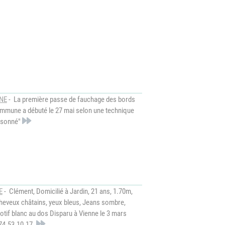
NE
- La première passe de fauchage des bords
ommune a débuté le 27 mai selon une technique
aisonné"
E
- Clément, Domicilié à Jardin, 21 ans, 1.70m,
heveux châtains, yeux bleus, Jeans sombre,
otif blanc au dos Disparu à Vienne le 3 mars
.74.53.10.17.