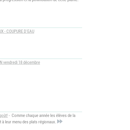
X - COUPURE D'EAU
 vendredi 18 décembre
goût!
- Comme chaque année les élèves de la
nt à leur menu des plats régionaux.