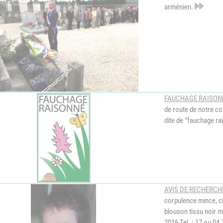
arménien.
FAUCHAGE RAISON
de route de notre c
dite de "fauchage r
AVIS DE RECHERCH
corpulence mince, c
blouson tissu noir m
2016 Tel. : 17 ou 04