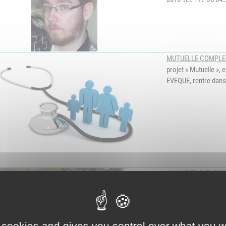
MUTUELLE COMPLEME
projet « Mutuelle »,
EVEQUE, rentre dans
CHANTIER D'ENTRE
VIVANTE
- Le 14 no
 cookies and gives you control over what you w