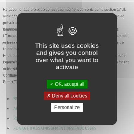
Relativement au projet de construction de 45 logements sur la section 1AUb
avec accès par la rue du 11 Novembre 2018, ne serait-il pas nécessaire de
prévoir un élargissement de cette rue, du carrefour avec le chemin des
fenaisons et la voie de l'Europe , ainsi que l'élargissement de la voie de
l'Europe , régulièrement obstruée par les véhicules en stationnement lors des
entrées et sorties des écoles, ,ou lors de toute manifestation sur la zone de
This site uses cookies
l'bibliothèque,espace associatif,église.
and gives you control
En aucun cas un flux de véhicules supplémentaires correspondant à ces 45
over what you want to
logements additionnels ne pourra s'écouler sans difficulté et risque d'accident
activate
entre véhicules ou avec piétons sans aménagement ad-hoc.
Cordialement,
Bruno TABAR
OK, accept all
Deny all cookies
REVISION PLU
Personalize
ARRETE D'ENQUETE PUBLIQUE
ZONAGE D'ASSAINISSEMENT DES EAUX USEES
ZONAGE D'ASSAINISSEMENT DES EAUX USEES