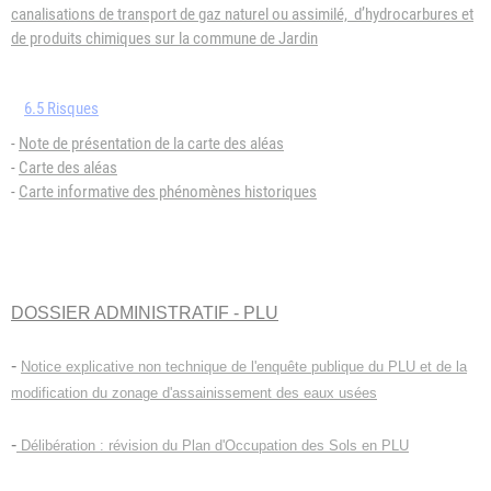
canalisations de transport de gaz naturel ou assimilé, d’hydrocarbures et
de produits chimiques sur la commune de Jardin
6.5 Risques
-
Note de présentation de la carte des aléas
-
Carte des aléas
-
Carte informative des phénomènes historiques
DOSSIER ADMINISTRATIF -
PLU
-
Notice explicative non technique de l'enquête publique du PLU et de la
modification du zonage d'assainissement des eaux usées
-
Délibération : révision du Plan d'Occupation des Sols en PLU