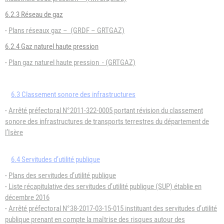
6.2.3 Réseau de gaz
-
Plans réseaux gaz – (GRDF – GRTGAZ)
6.2.4 Gaz naturel haute pression
-
Plan gaz naturel haute pression - (GRTGAZ)
6.3 Classement sonore des infrastructures
-
Arrêté préfectoral N°2011-322-0005 portant révision du classement
sonore des infrastructures de transports terrestres du département de
l’Isère
6.4 Servitudes d’utilité publique
-
Plans des servitudes d’utilité publique
-
Liste récapitulative des servitudes d’utilité publique (SUP) établie en
décembre 2016
-
Arrêté préfectoral N°38-2017-03-15-015 instituant des servitudes d’utilité
publique prenant en compte la maîtrise des risques autour des